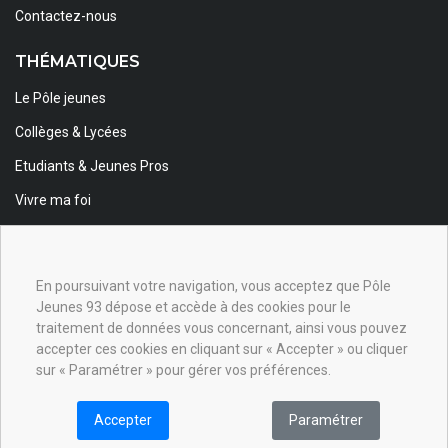
Contactez-nous
THÉMATIQUES
Le Pôle jeunes
Collèges & Lycées
Etudiants & Jeunes Pros
Vivre ma foi
Foi & Spiritualité
Animateurs
En poursuivant votre navigation, vous acceptez que Pôle
Jeunes 93 dépose et accède à des cookies pour le
INSCRIPTION NEWSLETTER
traitement de données vous concernant, ainsi vous pouvez
Inscrivez-vous à la newsletter pour être informé des événements
accepter ces cookies en cliquant sur « Accepter » ou cliquer
et actualités de notre site.
sur « Paramétrer » pour gérer vos préférences.
Inscription
Accepter
Paramétrer