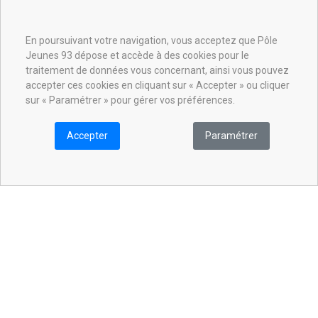
Foi & Spiritualité
Animateurs
En poursuivant votre navigation, vous acceptez que Pôle
Jeunes 93 dépose et accède à des cookies pour le
INSCRIPTION NEWSLETTER
traitement de données vous concernant, ainsi vous pouvez
Inscrivez-vous à la newsletter pour être informé des événements
accepter ces cookies en cliquant sur « Accepter » ou cliquer
et actualités de notre site.
sur « Paramétrer » pour gérer vos préférences.
Inscription
Accepter
Paramétrer
J'accepte que mes données soient partagées
aux partenaires du Pôle Jeunes 93.
SUIVEZ-NOUS !
© 2010 - 2026 -
Up N Start
- Diocèse de Saint-Denis