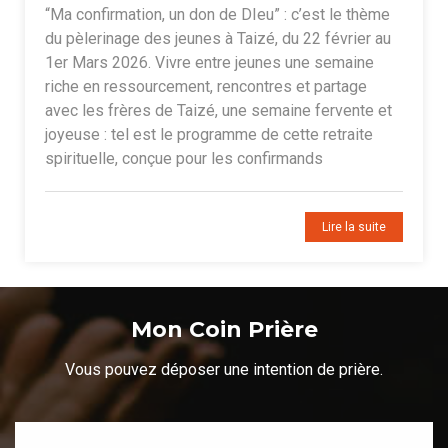
“Ma confirmation, un don de DIeu” : c’est le thème
du pèlerinage des jeunes à Taizé, du 22 février au
1er Mars 2026. Vivre entre jeunes une semaine
riche en ressourcement, rencontres et partage
avec les frères de Taizé, une semaine fervente et
joyeuse : tel est le programme de cette retraite
spirituelle, conçue pour les confirmands
Lire la suite
Mon Coin Prière
Vous pouvez déposer une intention de prière.