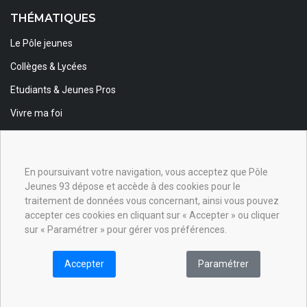
THÉMATIQUES
Le Pôle jeunes
Collèges & Lycées
Etudiants & Jeunes Pros
Vivre ma foi
Foi & Spiritualité
Animateurs
En poursuivant votre navigation, vous acceptez que Pôle
Jeunes 93 dépose et accède à des cookies pour le
INSCRIPTION NEWSLETTER
traitement de données vous concernant, ainsi vous pouvez
Inscrivez-vous à la newsletter pour être informé des événements
accepter ces cookies en cliquant sur « Accepter » ou cliquer
et actualités de notre site.
sur « Paramétrer » pour gérer vos préférences.
Inscription
Accepter
Paramétrer
J'accepte que mes données soient partagées
aux partenaires du Pôle Jeunes 93.