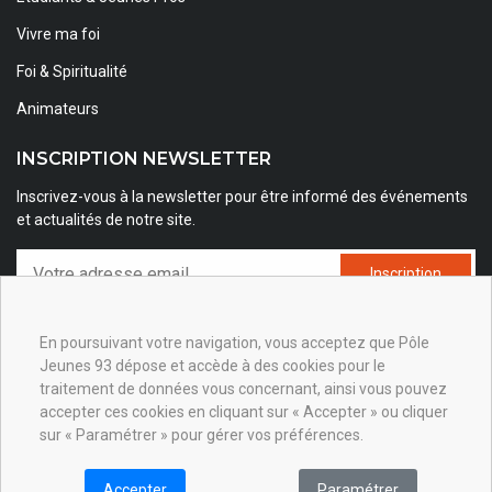
Vivre ma foi
Foi & Spiritualité
Animateurs
INSCRIPTION NEWSLETTER
Inscrivez-vous à la newsletter pour être informé des événements
et actualités de notre site.
Inscription
J'accepte que mes données soient partagées
aux partenaires du Pôle Jeunes 93.
En poursuivant votre navigation, vous acceptez que Pôle
Jeunes 93 dépose et accède à des cookies pour le
traitement de données vous concernant, ainsi vous pouvez
SUIVEZ-NOUS !
accepter ces cookies en cliquant sur « Accepter » ou cliquer
sur « Paramétrer » pour gérer vos préférences.
Accepter
Paramétrer