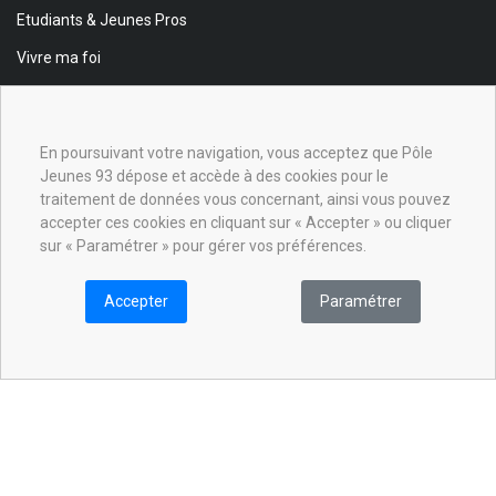
Etudiants & Jeunes Pros
Vivre ma foi
Foi & Spiritualité
Animateurs
En poursuivant votre navigation, vous acceptez que Pôle
Jeunes 93 dépose et accède à des cookies pour le
INSCRIPTION NEWSLETTER
traitement de données vous concernant, ainsi vous pouvez
Inscrivez-vous à la newsletter pour être informé des événements
accepter ces cookies en cliquant sur « Accepter » ou cliquer
et actualités de notre site.
sur « Paramétrer » pour gérer vos préférences.
Inscription
Accepter
Paramétrer
J'accepte que mes données soient partagées
aux partenaires du Pôle Jeunes 93.
SUIVEZ-NOUS !